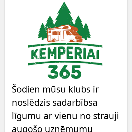
Šodien mūsu klubs ir
noslēdzis sadarbībsa
līgumu ar vienu no strauji
augošo uzņēmumu