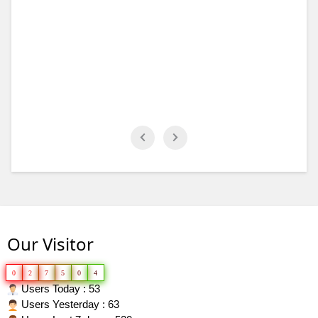
Our Visitor
0
2
7
5
0
4
Users Today : 53
Users Yesterday : 63