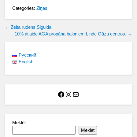
Categories:
Ziņas
Ziņu
←
Zelta rudens Siguldā
10% atlaide AGA propāna baloniem Linde Gāzu centros.
→
izvēlne
Русский
English
Facebook
Instagram
Mail
Meklēt
Meklēt