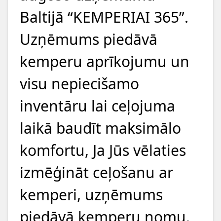
Baltijā “KEMPERIAI 365”.
Uzņēmums piedāvā
kemperu aprīkojumu un
visu nepiecišamo
inventāru lai ceļojuma
laikā baudīt maksimālo
komfortu, Ja Jūs vēlaties
izmēģināt ceļošanu ar
kemperi, uzņēmums
piedāvā kemperu nomu.