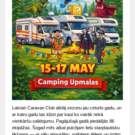
Latvian Caravan Club atklāj sezonu jau ceturto gadu, un
ar katru gadu tas kļūst par kaut ko vairāk nekā
vienkāršu salidojumu. Pagājušajā gadā piedalījās 86
ekipāžas. Šogad mēs atkal pulcējam lielu starptautisku
tikšanos — ar siltu atmosfēru, spilgtiem tēliem un īstām