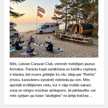
Mēs, Latvian Caravan Club, vienmēr meklējam jaunus
formātus. Parasta kopā sanākšana un šašliku cepšana
ir klasika, bet mums gribējās ko citu. Ideja par “Retrītu”
(mūsu, karavāneru izpratnē) nobrieda jau sen. Mēs
apzināti izvēlējāmies vietu, kur ir vāja mobilo sakaru
zona un stingrs mūzikas aizliegums, lai pārbaudītu: vai
mēs spējam pa īstam “atslēgties” no ārējā trokšņa
…