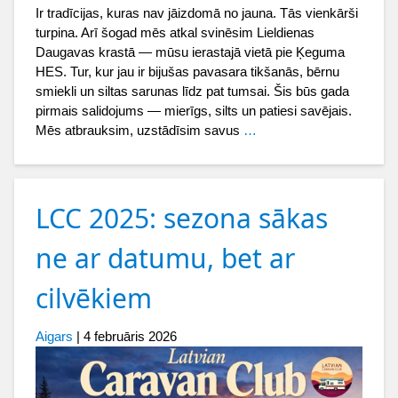
Ir tradīcijas, kuras nav jāizdomā no jauna. Tās vienkārši
turpina. Arī šogad mēs atkal svinēsim Lieldienas
Daugavas krastā — mūsu ierastajā vietā pie Ķeguma
HES. Tur, kur jau ir bijušas pavasara tikšanās, bērnu
smiekli un siltas sarunas līdz pat tumsai. Šis būs gada
pirmais salidojums — mierīgs, silts un patiesi savējais.
Mēs atbrauksim, uzstādīsim savus
…
LCC 2025: sezona sākas
ne ar datumu, bet ar
cilvēkiem
Aigars
|
4 februāris 2026