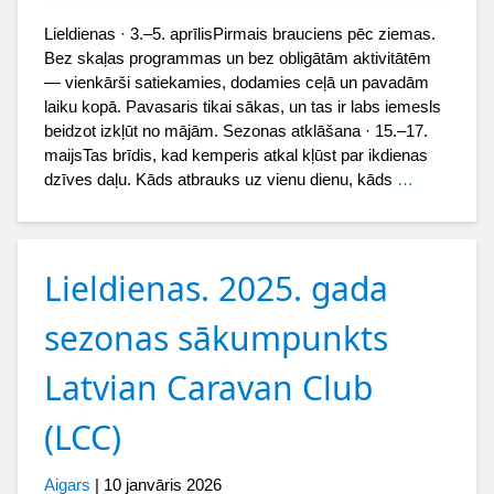
Lieldienas · 3.–5. aprīlisPirmais brauciens pēc ziemas.
Bez skaļas programmas un bez obligātām aktivitātēm
— vienkārši satiekamies, dodamies ceļā un pavadām
laiku kopā. Pavasaris tikai sākas, un tas ir labs iemesls
beidzot izkļūt no mājām. Sezonas atklāšana · 15.–17.
maijsTas brīdis, kad kemperis atkal kļūst par ikdienas
dzīves daļu. Kāds atbrauks uz vienu dienu, kāds
…
Lieldienas. 2025. gada
sezonas sākumpunkts
Latvian Caravan Club
(LCC)
Aigars
|
10 janvāris 2026