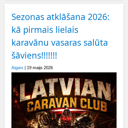
Sezonas atklāšana 2026:
kā pirmais lielais
karavānu vasaras salūta
šāviens!!!!!!!
Aigars
|
19 maijs 2026