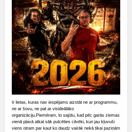
Ir lietas, kuras nav iespējams aizstāt ne ar programmu,
ne ar šovu, ne pat ar visideālāko
organizāciju.Piemēram, to sajūtu, kad pēc garās ziemas
vienā pļavā atkal sāk pulcēties cilvēki, kuri jau kļuvuši
viens otram par kaut ko daudz vairāk nekā tikai paziņām