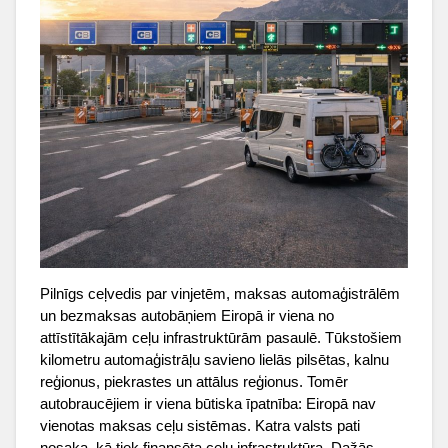
Pilnīgs ceļvedis par vinjetēm, maksas automaģistrālēm
un bezmaksas autobāņiem Eiropā ir viena no
attīstītākajām ceļu infrastruktūrām pasaulē. Tūkstošiem
kilometru automaģistrāļu savieno lielās pilsētas, kalnu
reģionus, piekrastes un attālus reģionus. Tomēr
autobraucējiem ir viena būtiska īpatnība: Eiropā nav
vienotas maksas ceļu sistēmas. Katra valsts pati
nosaka, kā tiek finansēta ceļu infrastruktūra. Dažās