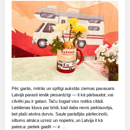
Pēc garās, mitrās un spītīgi aukstās ziemas pavasaris
Latvijā parasti ienāk piesardzīgi — it kā pārbaudot, vai
cilvēki jau ir gatavi. Taču šogad viss notika citādi.
Lieldienas kļuva par brīdi, kad daba nevis pieklauvēja,
bet plaši atvēra durvis. Saule parādījās pārliecinoši,
siltums atnāca uzreiz un nopietni, un Latvija it kā
pateica: pietiek gaidīt — ir
…