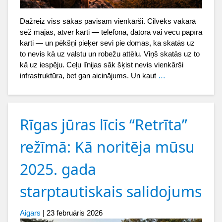
Dažreiz viss sākas pavisam vienkārši. Cilvēks vakarā
sēž mājās, atver karti — telefonā, datorā vai vecu papīra
karti — un pēkšņi pieķer sevi pie domas, ka skatās uz
to nevis kā uz valstu un robežu attēlu. Viņš skatās uz to
kā uz iespēju. Ceļu līnijas sāk šķist nevis vienkārši
infrastruktūra, bet gan aicinājums. Un kaut
…
Rīgas jūras līcis “Retrīta”
režīmā: Kā noritēja mūsu
2025. gada
starptautiskais salidojums
Aigars
|
23 februāris 2026