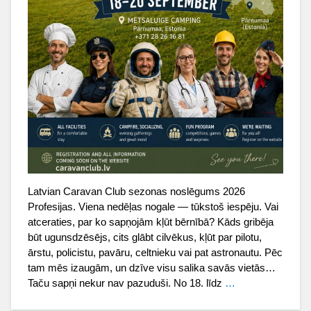
Latvian Caravan Club sezonas noslēgums 2026
Profesijas. Viena nedēļas nogale — tūkstoš iespēju. Vai
atceraties, par ko sapņojām kļūt bērnībā? Kāds gribēja
būt ugunsdzēsējs, cits glābt cilvēkus, kļūt par pilotu,
ārstu, policistu, pavāru, celtnieku vai pat astronautu. Pēc
tam mēs izaugām, un dzīve visu salika savās vietās…
Taču sapņi nekur nav pazuduši. No 18. līdz
…