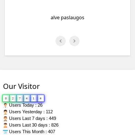
lve paslaugos
Our Visitor
0
2
7
4
1
4
Users Today : 26
Users Yesterday : 112
Users Last 7 days : 449
Users Last 30 days : 826
Users This Month : 407