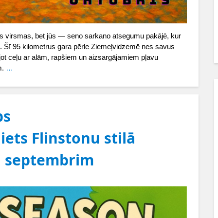
dens virsmas, bet jūs — seno sarkano atsegumu pakājē, kur
ā. Šī 95 kilometrus gara pērle Ziemeļvidzemē nes savus
lājot ceļu ar alām, rapšiem un aizsargājamiem pļavu
m.
…
bs
ets Flinstonu stilā
7. septembrim