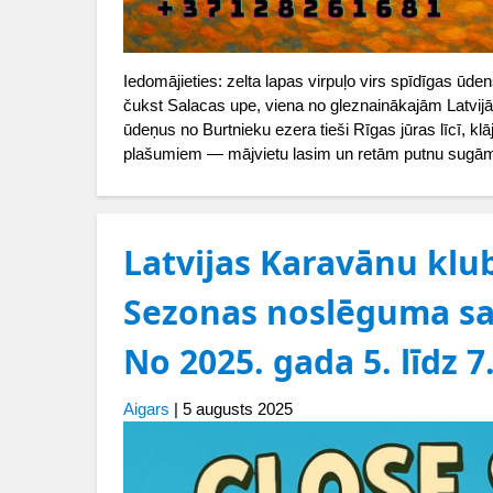
Iedomājieties: zelta lapas virpuļo virs spīdīgas ū
čukst Salacas upe, viena no gleznainākajām Latvij
ūdeņus no Burtnieku ezera tieši Rīgas jūras līcī, k
plašumiem — mājvietu lasim un retām putnu sugā
Latvijas Karavānu klu
Sezonas noslēguma sai
No 2025. gada 5. līdz 
Aigars
|
5 augusts 2025