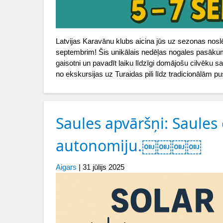
Latvijas Karavānu klubs aicina jūs uz sezonas noslē
septembrim! Šis unikālais nedēļas nogales pasākum
gaisotni un pavadīt laiku līdzīgi domājošu cilvēku 
no ekskursijas uz Turaidas pili līdz tradicionālām 
Saules apvāršņi: Saules
autonomiju.￼￼￼￼
Aigars
|
31 jūlijs 2025