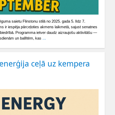
guma saietu Flinstonu stilā no 2025. gada 5. līdz 7.
s ir iespēja pārceļoties akmens laikmetā, sajust senatnes
sabiedrībā. Programma ietver daudz aizraujošu aktivitāšu —
pusdienām un ballītēm, kas
…
 enerģija ceļā uz kempera