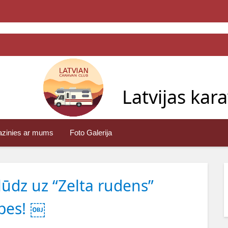
Latvijas kar
azinies ar mums
Foto Galerija
lūdz uz “Zelta rudens”
pes! ￼