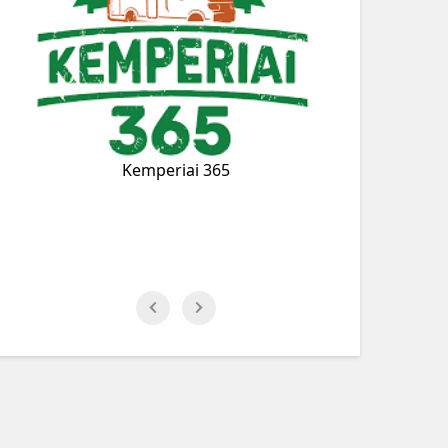
Matkasuvilad
i 365