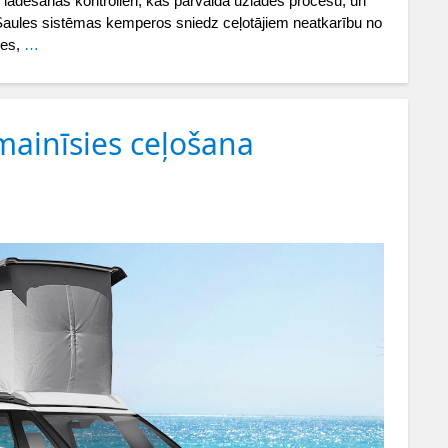
, lādēšanas kontrolieri, kas pārvalda uzlādes procesu, un
ā.Saules sistēmas kemperos sniedz ceļotājiem neatkarību no
ces,
…
 mainīsies ceļošana