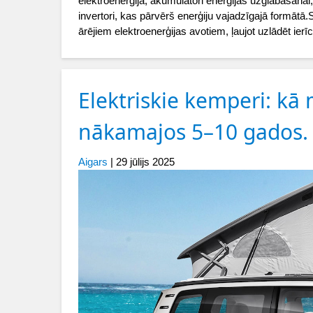
elektroenerģijā, akumulatori enerģijas uzglabāšanai
invertori, kas pārvērš enerģiju vajadzīgajā formāt
ārējiem elektroenerģijas avotiem, ļaujot uzlādēt ierī
Elektriskie kemperi: kā
nākamajos 5–10 gados.
Aigars
|
29 jūlijs 2025