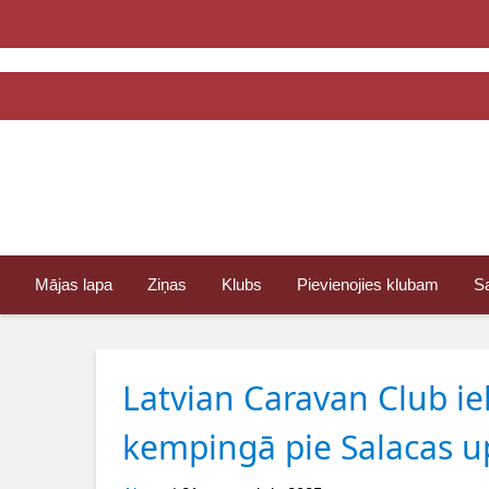
Mājas lapa
Ziņas
Klubs
Pievienojies klubam
S
Latvian Caravan Club ie
kempingā pie Salacas u