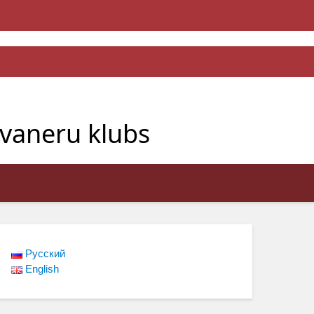
avaneru klubs
Русский
English